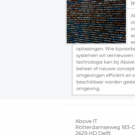
I
A
o
i
a
e
oplossingen. Wie bijvoorb
systemen wil vernieuwen
technologie kan bij Above
beheer of nieuwe concept
omgevingen efficiënt en s
beschikbaar worden gestel
omgeving.
Above IT
Rotterdamseweg 183-
2629 HD Delft