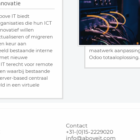
nnovatie
bove IT biedt
rganisaties die hun ICT
nnovatief willen
ctualiseren of migreren
en keur aan
eeld bestaande interne
maatwerk aanpassinge
 met nieuwe
Odoo totaaloplossing.
 IT terecht voor remote
en waarbij bestaande
erver-based centraal
d in een virtuele
Contact
C
+31-(0)15-2229020
info@aboveit.com