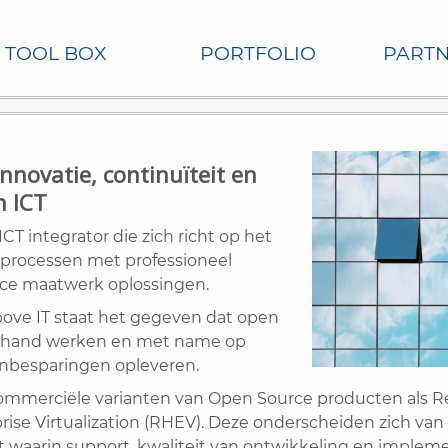
TOOL BOX
PORTFOLIO
PARTN
innovatie, continuïteit en
n ICT
ICT integrator die zich richt op het
fsprocessen met professioneel
ce maatwerk oplossingen.
Above IT staat het gegeven dat open
e hand werken en met name op
enbesparingen opleveren.
 commerciële varianten van Open Source producten als R
ise Virtualization (RHEV). Deze onderscheiden zich van
t waarin support, kwaliteit van ontwikkeling en impleme