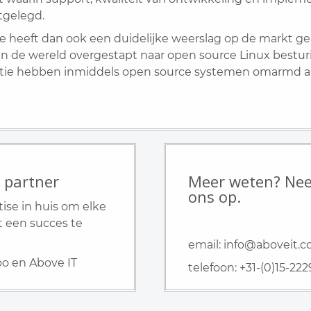
tgelegd.
 heeft dan ook een duidelijke weerslag op de markt geh
n de wereld overgestapt naar open source Linux bestu
itie hebben inmiddels open source systemen omarmd als
 partner
Meer weten? Nee
ons op.
tise in huis om elke
 een succes te
email:
info@aboveit.
oo en Above IT
telefoon:
+31-(0)15-22